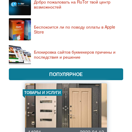
Добро пожаловать на RuTor твой центр
возможностей
Беспокоится ли по поводу оплаты в Apple
Store
Блокировка сайтов букмекеров причины и
последствия и решение
ПОПУЛЯРНОЕ
ТОВАРЫ И УСЛУГИ
14081
2022-04-12