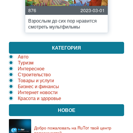
876
2023-03-01
Взрослым до сих пор нравится
смотреть мультфильмы
КАТЕГОРИЯ
Авто
Туризм
Интересное
Строительство
Товары и услуги
Бизнес и финансы
Интернет новости
Красота и здоровье
НОВОЕ
Добро пожаловать на RuTor твой центр
возможностей