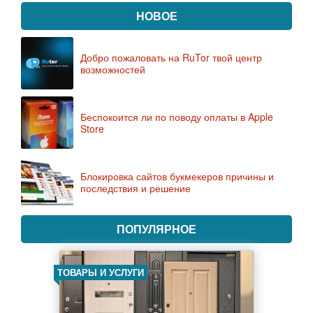
НОВОЕ
Добро пожаловать на RuTor твой центр
возможностей
Беспокоится ли по поводу оплаты в Apple
Store
Блокировка сайтов букмекеров причины и
последствия и решение
ПОПУЛЯРНОЕ
ТОВАРЫ И УСЛУГИ