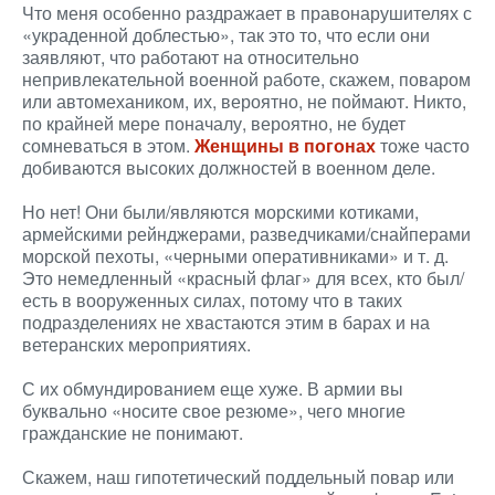
Что меня особенно раздражает в правонарушителях с
«украденной доблестью», так это то, что если они
заявляют, что работают на относительно
непривлекательной военной работе, скажем, поваром
или автомехаником, их, вероятно, не поймают. Никто,
по крайней мере поначалу, вероятно, не будет
сомневаться в этом.
Женщины в погонах
тоже часто
добиваются высоких должностей в военном деле.
Но нет! Они были/являются морскими котиками,
армейскими рейнджерами, разведчиками/снайперами
морской пехоты, «черными оперативниками» и т. д.
Это немедленный «красный флаг» для всех, кто был/
есть в вооруженных силах, потому что в таких
подразделениях не хвастаются этим в барах и на
ветеранских мероприятиях.
С их обмундированием еще хуже. В армии вы
буквально «носите свое резюме», чего многие
гражданские не понимают.
Скажем, наш гипотетический поддельный повар или