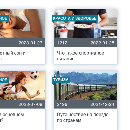
НОЕ
КРАСОТА И ЗДОРОВЬЕ
2023-01-27
1212
2022-01-28
ртный сон и
Что такое спортивное
а
питание
НОЕ
ТУРИЗМ
2023-07-08
2196
2021-12-24
в основном
Путешествие на поезде
л?
по странам