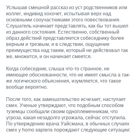
Услышав смешной рассказ из уст родственников или
коллег, индивид хохочет, испытывая верх над
основными сооучастниками этого повествования.
Слушатель начинает представлять, как бы тот вышел
из данного состояния. Естественно, собственный
образ действий представляется собеседнику более
верным и трезвым, и в следствии, ощущение
преимущества над таким, который не действовал так
же, множится, и он начинает смеется.
Когда собеседник, слыша что-то странное, не
имеющее обоснованности, что не имеет смысла а так-
же логического объяснения, изумляется, что такое
вообще вероятно.
После того, как замешательство исчезает, наступает
смех. Ученые утверждают, что подобным способом
туземцы сообщали своим одноплеменникам, что
угроза, какая незадолго угрожала, сейчас отступила.
По утверждению врача Уайсмана, в обычных случаях
смех у homo sapiens порождают следующие ситуации: