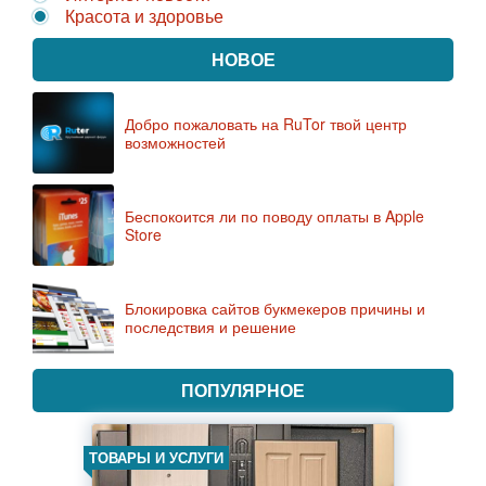
Красота и здоровье
НОВОЕ
Добро пожаловать на RuTor твой центр
возможностей
Беспокоится ли по поводу оплаты в Apple
Store
Блокировка сайтов букмекеров причины и
последствия и решение
ПОПУЛЯРНОЕ
ТОВАРЫ И УСЛУГИ